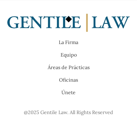
Skip
to
Back
content
To
Top
La Firma
Equipo
Áreas de Prácticas
Oficinas
Únete
@2025 Gentile Law. All Rights Reserved