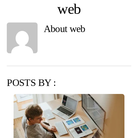
Skip
web
to
content
About
web
POSTS BY :