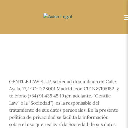
Skip
to
content
GENTILE LAW S.L.P, sociedad domiciliada en Calle
Ayala, 17, 1º C-D 28001 Madrid, con CIF B 87195152, y
teléfono (+34) 91 435 45 19 (en adelante, “Gentile
Law” o la “Sociedad”), es la responsable del
tratamiento de sus datos personales. En la presente
política de privacidad se facilita la información
sobre el uso que realizará la Sociedad de sus datos