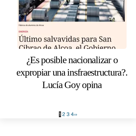
¿Es posible nacionalizar o
expropiar una insfraestructura?.
Lucía Goy opina
1
2
3
4
›
»