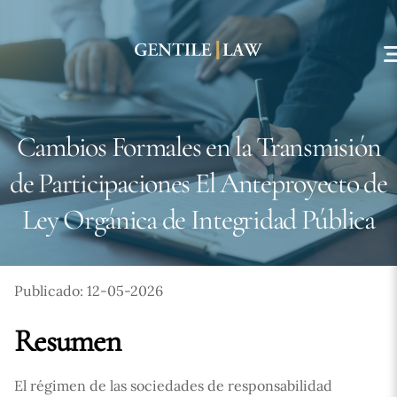
Skip
to
content
Cambios Formales en la Transmisión
de Participaciones El Anteproyecto de
Ley Orgánica de Integridad Pública
Publicado: 12-05-2026
Resumen
El régimen de las sociedades de responsabilidad