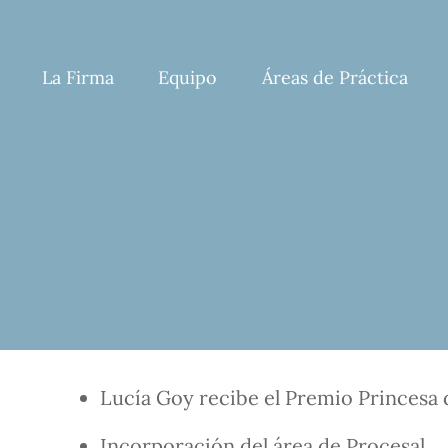
Skip
to
content
La Firma
Equipo
Áreas de Práctica
Lucía Goy recibe el Premio Princesa 
Incorporación del área de Procesal.