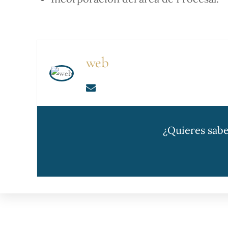
web
¿Quieres sabe