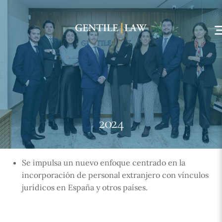
Skip
to
content
2024
Se impulsa un nuevo enfoque centrado en la
incorporación de personal extranjero con vínculos
jurídicos en España y otros países.