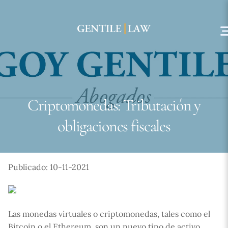
Skip
to
content
Criptomonedas: Tributación y
obligaciones fiscales
Publicado: 10-11-2021
Las monedas virtuales o criptomonedas, tales como el
Bitcoin o el Ethereum, son un nuevo tipo de activo