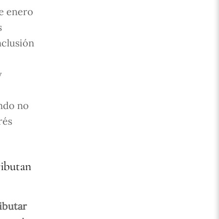
de enero
s
nclusión
y
ando no
rés
ributan
ibutar