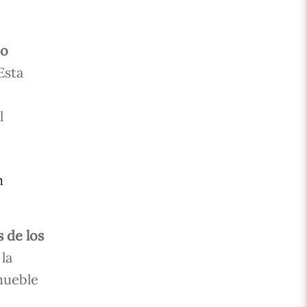
mo
 Esta
l
n
 de los
 la
mueble