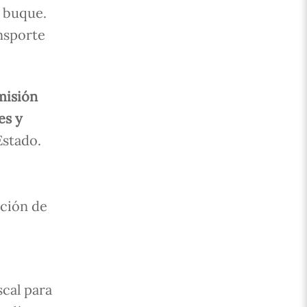
l buque.
ansporte
misión
es y
Estado.
ción de
scal para