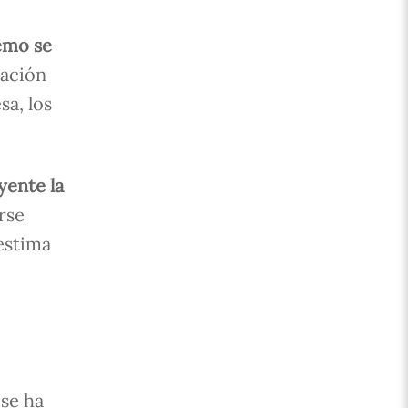
remo se
cación
sa, los
yente la
rse
estima
 se ha