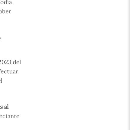
podía
haber
e
2023 del
fectuar
l
.
s al
ediante