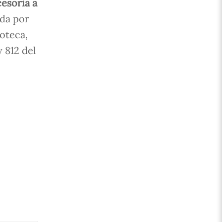
cesoria a
ada por
poteca,
 812 del