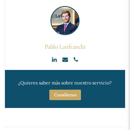
Pablo Lanfranchi
¿Quieres saber más sobre nuestro servicio?
Consúltenos