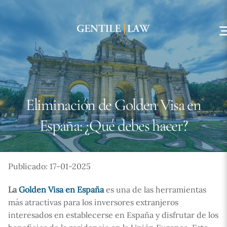
Skip
to
content
Eliminación de Golden Visa en
España: ¿Qué debes hacer?
Publicado: 17-01-2025
La
Golden Visa en España
es una de las herramientas
más atractivas para los inversores extranjeros
interesados en establecerse en España y disfrutar de los