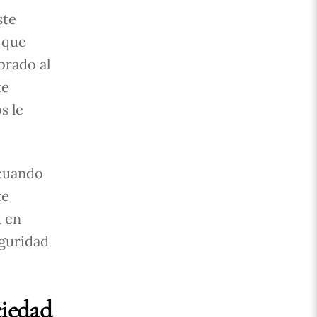
ste
 que
brado al
te
s le
 cuando
te
d en
eguridad
ciedad