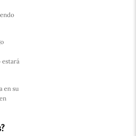
iendo
go
 estará
a en su
 en
s?