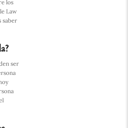
re los
ile Law
s saber
la?
den ser
ersona
 hoy
ersona
el
na