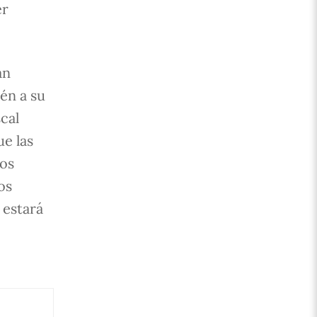
er
an
én a su
cal
ue las
los
os
 estará