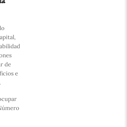
do
pital,
abilidad
iones
ar de
icios e
.
 ocupar
l Número