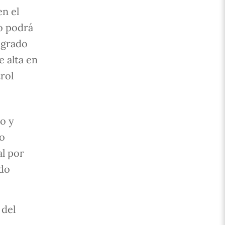
en el
o podrá
 grado
e alta en
rol
o y
ho
al por
ndo
 del