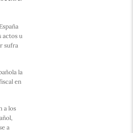
 España
s actos u
r sufra
añola la
iscal en
 a los
añol,
se a