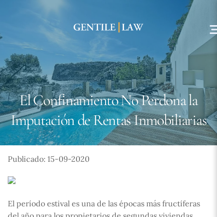
Skip
to
content
El Confinamiento No Perdona la
Imputación de Rentas Inmobiliarias
Publicado: 15-09-2020
El período estival es una de las épocas más fructíferas
del año para los propietarios de segundas viviendas,