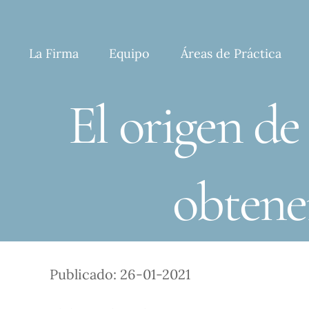
Skip
to
content
La Firma
Equipo
Áreas de Práctica
El origen de
obtene
Publicado: 26-01-2021