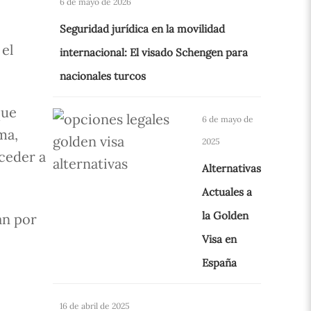
6 de mayo de 2026
Seguridad jurídica en la movilidad
 el
internacional: El visado Schengen para
nacionales turcos
que
6 de mayo de
ma,
2025
cceder a
Alternativas
Actuales a
la Golden
an por
Visa en
España
16 de abril de 2025