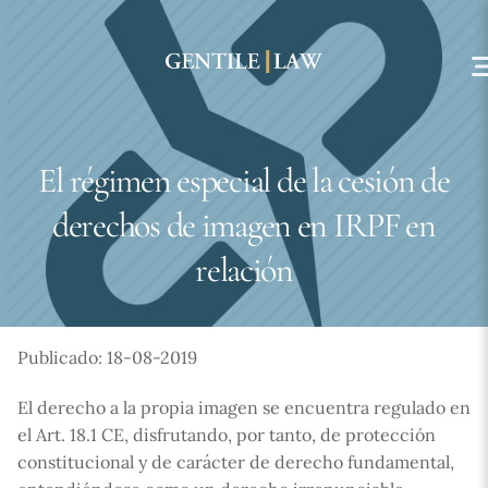
Skip
to
content
El régimen especial de la cesión de
derechos de imagen en IRPF en
relación
Publicado: 18-08-2019
El derecho a la propia imagen se encuentra regulado en
el Art. 18.1 CE, disfrutando, por tanto, de protección
constitucional y de carácter de derecho fundamental,