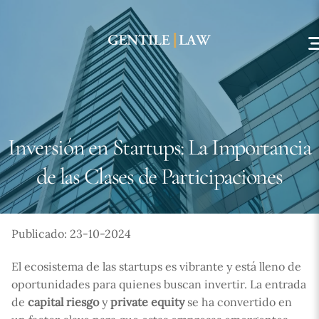
Skip
to
content
Inversión en Startups: La Importancia
de las Clases de Participaciones
Publicado: 23-10-2024
El ecosistema de las startups es vibrante y está lleno de
oportunidades para quienes buscan invertir. La entrada
de
capital riesgo
y
private equity
se ha convertido en