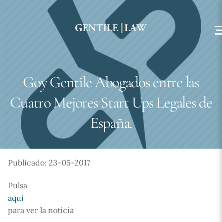
Skip
to
content
Goy Gentile Abogados entre las
Cuatro Mejores Start Ups Legales de
España.
Publicado: 23-05-2017
Pulsa
aquí
para ver la noticia