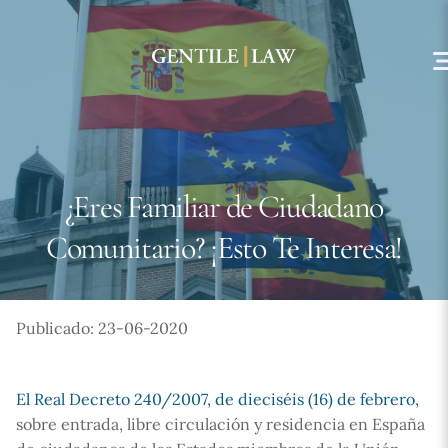
Skip
to
content
¿Eres Familiar de Ciudadano
Comunitario? ¡Esto Te Interesa!
Publicado: 23-06-2020
El Real Decreto 240/2007, de dieciséis (16) de febrero,
sobre entrada, libre circulación y residencia en España