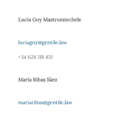
Lucía Goy Mastromiechele
luciagoy@gentile.law
+34 626 118 451
María Ribas Sáez
mariaribas@gentile.law