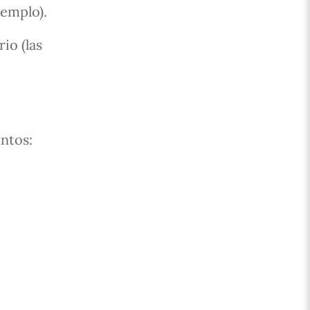
jemplo).
io (las
untos: