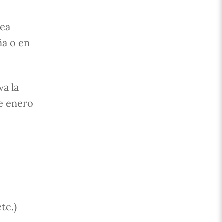
sea
ña o en
va la
de enero
tc.)