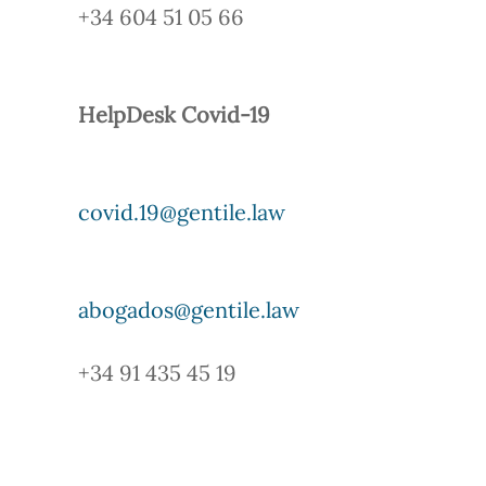
+34 604 51 05 66
HelpDesk Covid-19
covid.19@gentile.law
abogados@gentile.law
+34 91 435 45 19