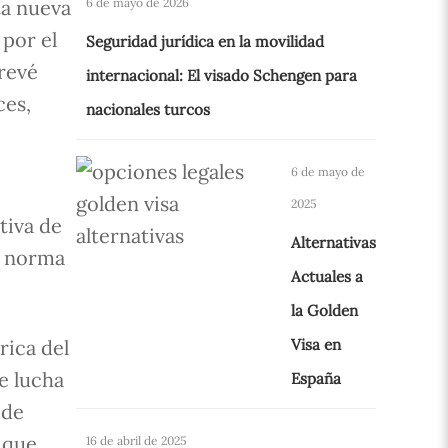
ta nueva
6 de mayo de 2026
 por el
Seguridad jurídica en la movilidad
prevé
internacional: El visado Schengen para
ces,
nacionales turcos
6 de mayo de
2025
tiva de
Alternativas
a norma
Actuales a
la Golden
Visa en
rica del
e lucha
España
 de
 que
16 de abril de 2025