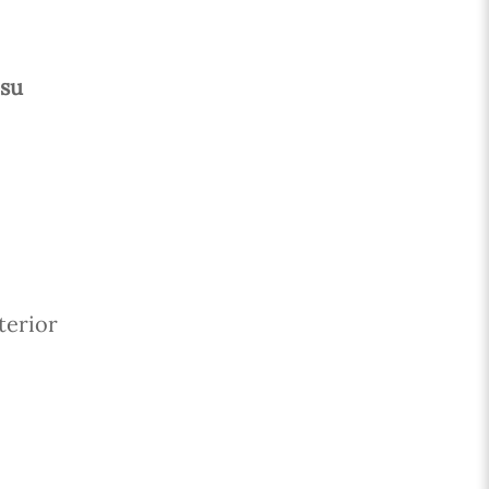
 su
terior