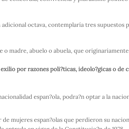
ón adicional octava, contemplaría tres supuestos 
e o madre, abuelo o abuela, que originariamente
xilio por razones poli?ticas, ideolo?gicas o de 
nacionalidad espan?ola, podra?n optar a la nacio
ior de mujeres espan?olas que perdieron su nacio
la entrada en vigor de la Constitucio?n de 1978.