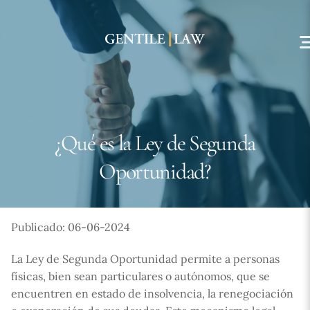
Skip
to
content
¿Qué es la Ley de Segunda
Oportunidad?
Publicado: 06-06-2024
La Ley de Segunda Oportunidad permite a personas
físicas, bien sean particulares o autónomos, que se
encuentren en estado de insolvencia, la renegociación