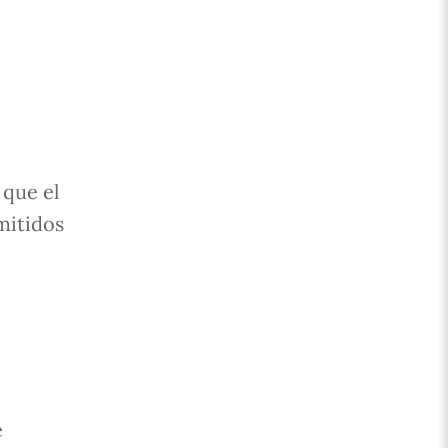
 que el
mitidos
e