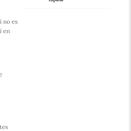
í no es
í en
e
tes