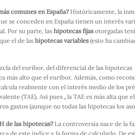
s más comunes en España?
Históricamente, la in
ue se conceden en España tienen un interés var
l. Por su parte, las
hipotecas fijas
otorgadas ten
 que el de las
hipotecas variables
(esto ha cambia
zcla del euríbor, del diferencial de las hipotecas
e sea más alto que el euríbor. Además, como recon
 calcula realmente con el interés medio de los p
ivalente (TAE). Así pues
,
la TAE es más alta que el
os gastos (aunque no todas las hipotecas los aso
H de las hipotecas?
La controversia nace de la fa
ca de este índice y la forma de calcularlo. De es