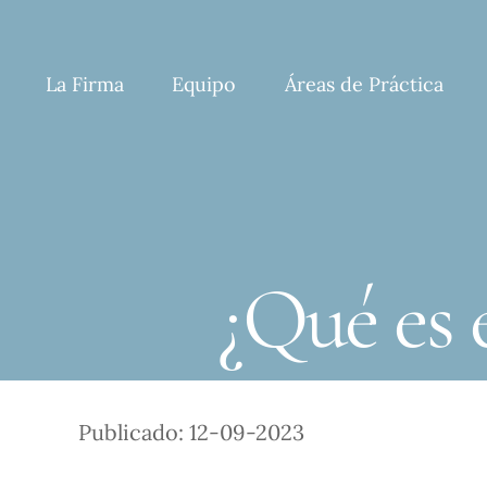
Skip
to
content
La Firma
Equipo
Áreas de Práctica
¿Qué es 
Publicado: 12-09-2023