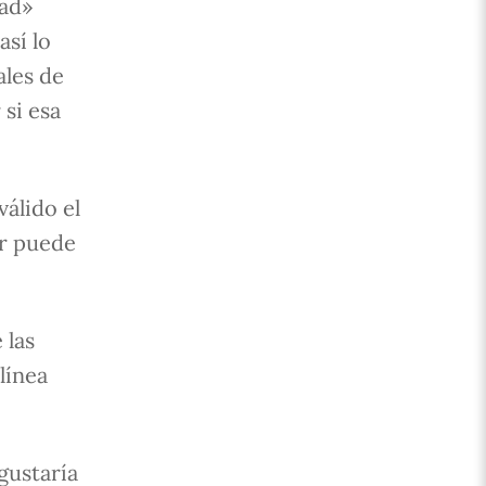
dad»
así lo
ales de
 si esa
álido el
or puede
 las
línea
gustaría