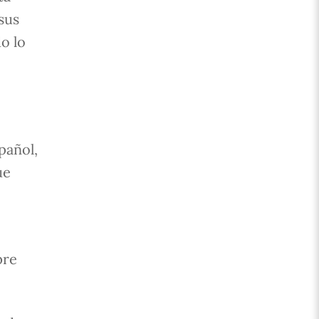
sus
o lo
pañol,
ue
pre