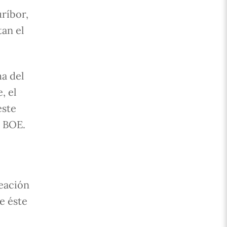
uríbor,
tan el
a del
, el
este
l BOE.
eación
e éste