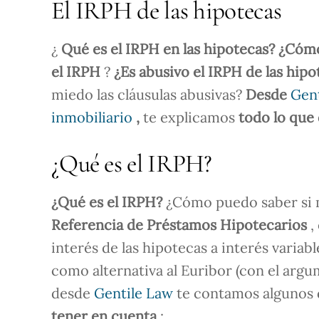
El IRPH de las hipotecas
¿
Qué es el IRPH en las hipotecas?
¿Cómo
el IRPH
?
¿Es abusivo el IRPH de las hip
miedo las cláusulas abusivas?
Desde
Gent
inmobiliario
,
te explicamos
todo lo que 
¿Qué es el IRPH?
¿Qué es el IRPH?
¿Cómo puedo saber si m
Referencia de Préstamos Hipotecarios
,
interés de las hipotecas a interés variab
como alternativa al Euribor (con el argu
desde
Gentile Law
te contamos algunos 
tener en cuenta
: