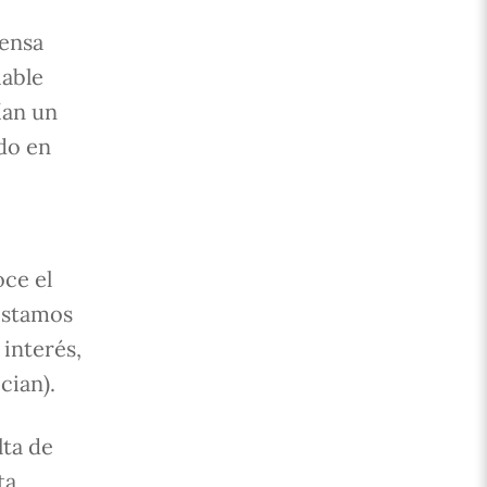
mensa
iable
ían un
do en
oce el
réstamos
 interés,
cian).
lta de
ta