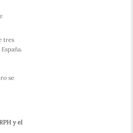
se
e tres
 España.
ero se
RPH y el