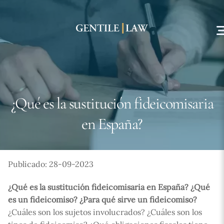
Skip
to
content
¿Qué es la sustitución fideicomisaria
en España?
Publicado: 28-09-2023
¿Qué es la sustitución fideicomisaria en España? ¿Qué
es un fideicomiso? ¿Para qué sirve un fideicomiso?
¿Cuáles son los sujetos involucrados? ¿Cuáles son los