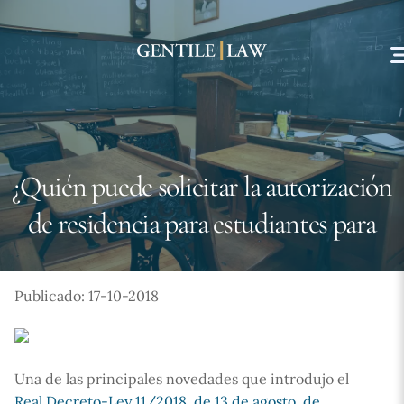
Skip
to
content
¿Quién puede solicitar la autorización
de residencia para estudiantes para
Publicado: 17-10-2018
Una de las principales novedades que introdujo el
Real Decreto-Ley 11/2018, de 13 de agosto, de