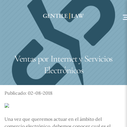
Skip
to
content
Ventas por Internet y Servicios
Electrónicos
Publicado: 02-08-2018
Una vez que queremos actuar en el ámbito del
comercio electrónico, debemos conocer cual es el