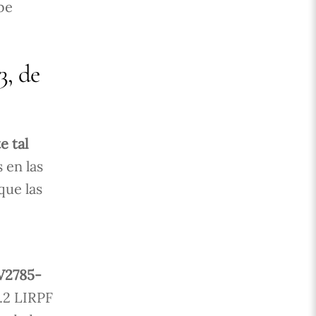
be
3, de
e tal
 en las
que las
V2785-
8.2 LIRPF