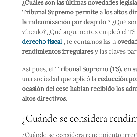
¿Cuáles son las últimas novedades legisla
Tribunal Supremo permite a los altos di
la indemnización por despido
? ¿Qué so
vínculo? ¿Qué argumentos empleó el TS 
derecho fiscal
,
te contamos las n
ovedad
rendimientos irregulares
y las claves pa
Así pues, el T
ribunal Supremo (TS), en s
una sociedad que aplicó la
reducción por
ocasión del cese habían recibido los adm
altos directivos.
¿Cuándo se considera rendimi
¿Cuándo se considera rendimiento irre