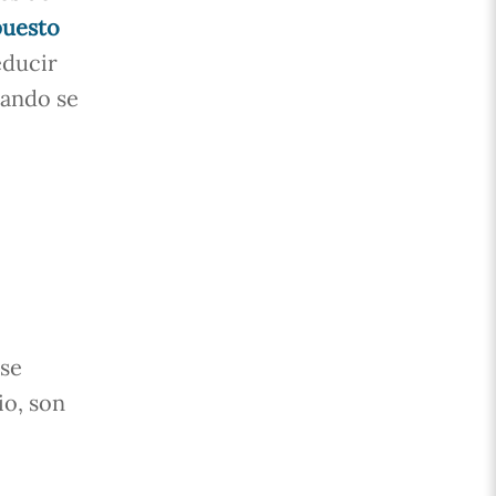
puesto
educir
uando se
 se
io, son