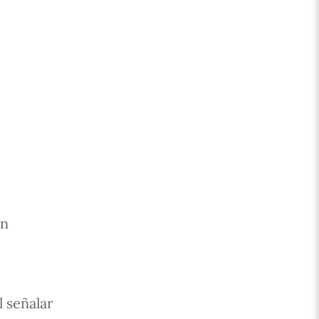
on
 señalar