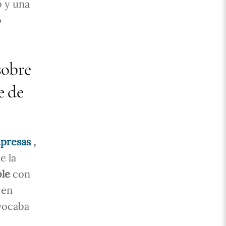
o y una
o
sobre
e de
mpresas
,
e la
ble
con
 en
ovocaba