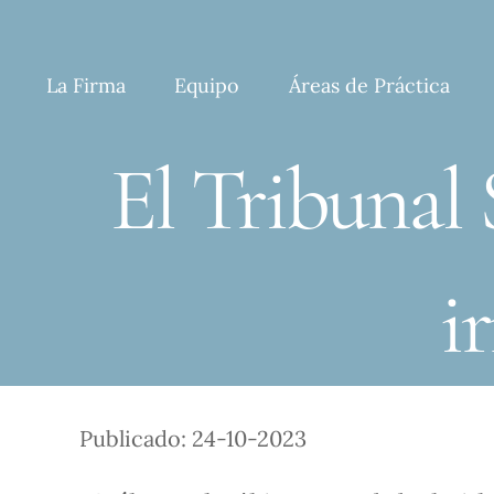
Skip
to
content
La Firma
Equipo
Áreas de Práctica
El Tribunal
i
Publicado: 24-10-2023