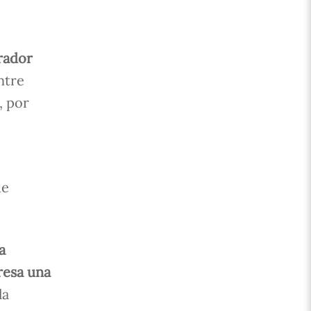
rador
ntre
, por
de
a
resa una
la