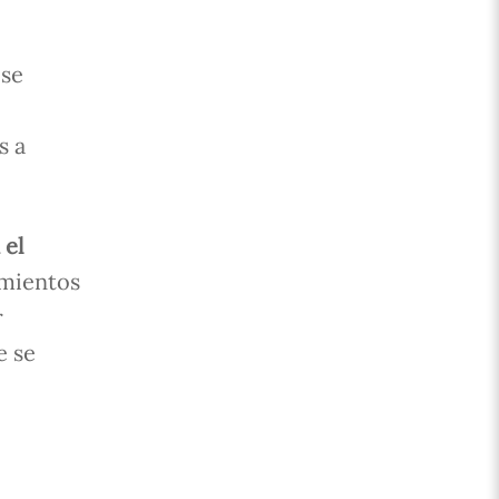
 se
s a
 el
imientos
r
e se