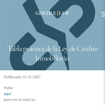
Skip
to
content
Tabla práctica de la Ley de Crédito
Inmobiliario.
Publicado: 15-11-2017
Pulse
aquí
para ver la noticia.