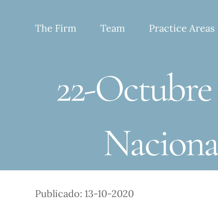
Skip
to
The Firm
Team
Practice Areas
content
22-Octubre 
Naciona
Publicado: 13-10-2020