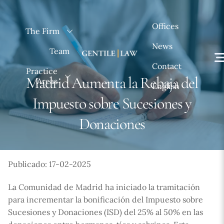
Skip
to
Offices
The Firm
content
News
Team
Contact
Practice
Madrid Aumenta la Rebaja del
Areas
English
Impuesto sobre Sucesiones y
Donaciones
Publicado: 17-02-2025
La Comunidad de Madrid ha iniciado la tramitación
para incrementar la bonificación del Impuesto sobre
Sucesiones y Donaciones (ISD) del 25% al 50% en las